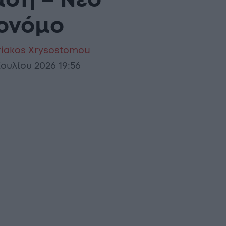
άση – Νέο
ρονόμο
riakos Xrysostomou
Ιουλίου 2026 19:56