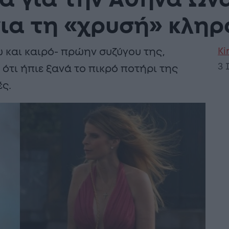
α για την Αθηνά Ων
για τη «χρυσή» κλη
Ki
 και καιρό- πρώην συζύγου της,
3 
ότι ήπιε ξανά το πικρό ποτήρι της
ές.