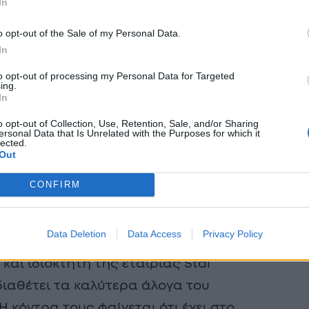
In
o opt-out of the Sale of my Personal Data.
In
to opt-out of processing my Personal Data for Targeted
ing.
In
o opt-out of Collection, Use, Retention, Sale, and/or Sharing
ersonal Data that Is Unrelated with the Purposes for which it
lected.
Out
CONFIRM
εριοδικού «Quote» υποστηρίζει ότι η
Data Deletion
Data Access
Privacy Policy
 με τον Γιαν Τοπς, επιχειρηματία με
αι ιδιοκτήτη της εταιρίας Stal
 διαθέτει τα καλύτερα άλογα του
Η κόντρα τους φαίνεται ότι έχει στο