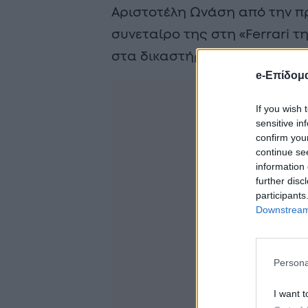
Αριστοτέλη Ωνάση από την πρ
συνεταίρο της στη «Ferrari τη
στα δικαστήρια.
e-Επίδομ
If you wish 
sensitive in
confirm you
continue se
information 
further disc
participants
Downstream 
Persona
I want t