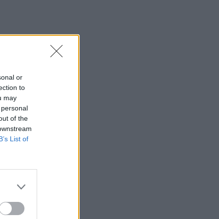
sonal or
ection to
ou may
 personal
out of the
 downstream
B’s List of