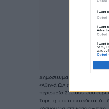
Opted 
I want t
Opted 
I want 
Advertis
Opted 
I want t
of my P
was col
Opted 
Δημοσίευμα του ολλανδικού π
«Αθηνά Ω.» είναι στα μαχαίρια
περιουσία 200.000.000 ευρώ κ
Tops, η οποία πιστεύεται ότι
κόσμου για ιππικούς αγώνες. 