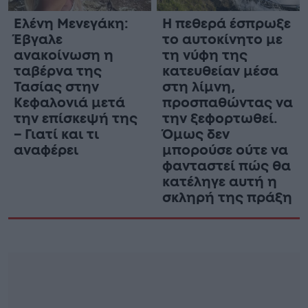
Ελένη Μενεγάκη:
Η πεθερά έσπρωξε
Έβγαλε
το αυτοκίνητο με
ανακοίνωση η
τη νύφη της
ταβέρνα της
κατευθείαν μέσα
Τασίας στην
στη λίμνη,
Κεφαλονιά μετά
προσπαθώντας να
την επίσκεψή της
την ξεφορτωθεί.
– Γιατί και τι
Όμως δεν
αναφέρει
μπορούσε ούτε να
φανταστεί πώς θα
κατέληγε αυτή η
σκληρή της πράξη