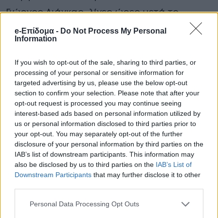
Γιώργος Λιάγκας, λίγες ώρες μετά το
θάνατο του παρουσιαστή από οξύ
e-Επίδομα -
Do Not Process My Personal
Information
έμφραγμα μυοκαρδίου. Συγκεκριμένα,
όπως έκανε γνωστό, πρόθεση του σταθμού
If you wish to opt-out of the sale, sharing to third parties, or
processing of your personal or sensitive information for
ήταν το καλοκαίρι που το συμβόλαιό του
targeted advertising by us, please use the below opt-out
έληγε, να ανανεωθεί.
section to confirm your selection. Please note that after your
opt-out request is processed you may continue seeing
Η αποκάλυψη του Γιώργου Λιάγκα για το
interest-based ads based on personal information utilized by
us or personal information disclosed to third parties prior to
συμβόλαιο του Παπαδάκη στον ΑΝΤ1
your opt-out. You may separately opt-out of the further
disclosure of your personal information by third parties on the
IAB’s list of downstream participants. This information may
also be disclosed by us to third parties on the
IAB’s List of
Downstream Participants
that may further disclose it to other
third parties.
Personal Data Processing Opt Outs