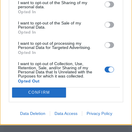
I want to opt-out of the Sharing of my
personal data.
«Δεν ξέρω τώρα τι μου επιτρέπεται να πω…
Opted In
Από αυτά που έχω πει με τον Γιώργο. Εγώ
I want to opt-out of the Sale of my
θεωρώ ότι έκανε λάθος ο Γιώργος που
Personal Data.
Opted In
σταμάτησε την τηλεόραση και του το ‘πα.
I want to opt-out of processing my
Μου λέει «και τι να έκανα;». Του λέω
Personal Data for Targeted Advertising.
Opted In
περιόρισε τον χρόνο… τον χρόνο
I want to opt-out of Collection, Use,
συμμετοχής. Μη λες το Καλημέρα. Βάλε δύο
Retention, Sale, and/or Sharing of my
Personal Data that Is Unrelated with the
νέα παιδιά να ξεκινάνε και στην πορεία
Purposes for which it was collected.
Opted Out
μπούκαρε”. Για μένα, του το ‘χα πει, ήταν
λάθος του.
CONFIRM
Data Deletion
Data Access
Privacy Policy