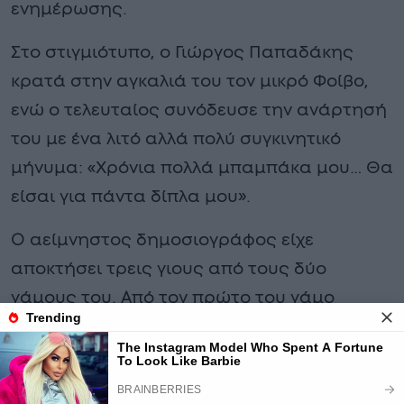
ενημέρωσης.
Στο στιγμιότυπο, ο Γιώργος Παπαδάκης
κρατά στην αγκαλιά του τον μικρό Φοίβο,
ενώ ο τελευταίος συνόδευσε την ανάρτησή
του με ένα λιτό αλλά πολύ συγκινητικό
μήνυμα: «Χρόνια πολλά μπαμπάκα μου… Θα
είσαι για πάντα δίπλα μου».
Ο αείμνηστος δημοσιογράφος είχε
αποκτήσει τρεις γιους από τους δύο
γάμους του. Από τον πρώτο του γάμο
απέκτησε τον Κωνσταντή, ενώ από τον
δεύτερο γάμο του με την Τίνα Παπαδέλη
απέκτησε τον Φοίβο, και τον Ιάσωνα.