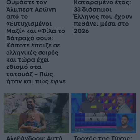
Θυμάστε τον
Καταραμένο έτος:
Άλμπερτ Αρώνη
33 διάσημοι
από το
Έλληνες που έχουν
«Ευτυχισμένοι
πεθάνει μέσα στο
Μαζί» και «Φίλα το
2026
Βάτραχό σου»;
Κάποτε έπαιζε σε
ελληνικές σειρές
και τώρα έχει
εθισμό στα
τατουάζ – Πώς
ήταν και πώς έγινε
Αλεξάνδρου: Αυτή
Τροχός της Τύχης: