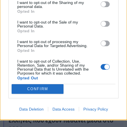
I want to opt-out of the Sharing of my
personal data.
Opted In
I want to opt-out of the Sale of my
Personal Data.
Opted In
I want to opt-out of processing my
Personal Data for Targeted Advertising.
Opted In
Ειδήσεις σήμερα
I want to opt-out of Collection, Use,
Retention, Sale, and/or Sharing of my
Θυμάστε τον Άλμπερτ Αρώνη από το
Personal Data that Is Unrelated with the
Purposes for which it was collected.
«Ευτυχισμένοι Μαζί» και «Φίλα το
Opted Out
Βάτραχό σου»; Κάποτε έπαιζε σε
CONFIRM
ελληνικές σειρές και τώρα έχει εθισμό
στα τατουάζ – Πώς ήταν και πώς έγινε
Data Deletion
Data Access
Privacy Policy
Καταραμένο έτος: 33 διάσημοι
Έλληνες που έχουν πεθάνει μέσα στο