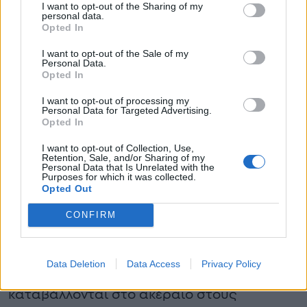
I want to opt-out of the Sharing of my
υπέστη ανακοπή καθώς
personal data.
οδηγούσε – Σπαρακτικές
Opted In
εικόνες
I want to opt-out of the Sale of my
Personal Data.
Opted In
Ένα σημαντικό πλεονέκτημα για τους
I want to opt-out of processing my
Personal Data for Targeted Advertising.
δικαιούχους
Opted In
I want to opt-out of Collection, Use,
Ένα από τα βασικά χαρακτηριστικά της
Retention, Sale, and/or Sharing of my
Personal Data that Is Unrelated with the
συγκεκριμένης ενίσχυσης είναι ότι δεν
Purposes for which it was collected.
Opted Out
επιβαρύνεται φορολογικά. Το επίδομα
CONFIRM
θεωρείται αφορολόγητο, ενώ παράλληλα
προστατεύεται και από κατασχέσεις.
Data Deletion
Data Access
Privacy Policy
Αυτό σημαίνει ότι τα χρήματα
καταβάλλονται στο ακέραιο στους