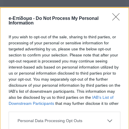
e-Επίδομα -
Do Not Process My Personal
Information
Παράλληλα, σε επίπεδο προνοιακών
If you wish to opt-out of the sale, sharing to third parties, or
processing of your personal or sensitive information for
παροχών προβλέπονται πρόσθετες
targeted advertising by us, please use the below opt-out
ενισχύσεις που μπορούν να διαμορφώσουν
section to confirm your selection. Please note that after your
opt-out request is processed you may continue seeing
το συνολικό ποσό έως και στα 380 ευρώ
interest-based ads based on personal information utilized by
μηνιαίως, ανάλογα με την περίπτωση και
us or personal information disclosed to third parties prior to
your opt-out. You may separately opt-out of the further
τα χαρακτηριστικά του δικαιούχου.
disclosure of your personal information by third parties on the
IAB’s list of downstream participants. This information may
also be disclosed by us to third parties on the
IAB’s List of
Προτεινόμενο Άρθρο
Downstream Participants
that may further disclose it to other
third parties.
Πήγε στην δουλειά του και
δεν γύρισε ποτέ: Οδηγός
Personal Data Processing Opt Outs
λεωφορείου στο Αίγιο