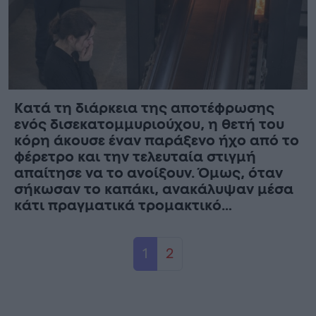
Κατά τη διάρκεια της αποτέφρωσης
ενός δισεκατομμυριούχου, η θετή του
κόρη άκουσε έναν παράξενο ήχο από το
φέρετρο και την τελευταία στιγμή
απαίτησε να το ανοίξουν. Όμως, όταν
σήκωσαν το καπάκι, ανακάλυψαν μέσα
κάτι πραγματικά τρομακτικό…
Page navigation
Current Page
Page
1
2