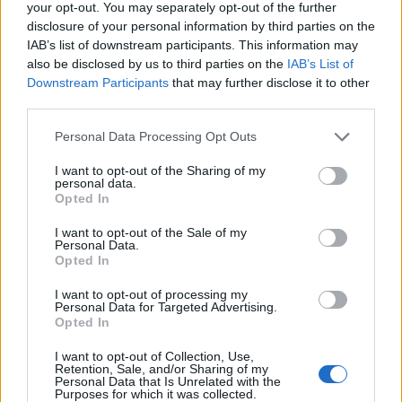
your opt-out. You may separately opt-out of the further
disclosure of your personal information by third parties on the
IAB’s list of downstream participants. This information may
also be disclosed by us to third parties on the
IAB’s List of
Downstream Participants
that may further disclose it to other
Δεν το πίστευε ο Πολυχρονίδης: Παίκτης
third parties.
άνοιξε σχεδόν όλα τα γράμματα στον
Personal Data Processing Opt Outs
Τροχό της Τύχης και δεν βρήκε τον
γρίφο, θα το έβρισκαν 9 στους 10
I want to opt-out of the Sharing of my
personal data.
Opted In
I want to opt-out of the Sale of my
Personal Data.
Opted In
I want to opt-out of processing my
Personal Data for Targeted Advertising.
Opted In
I want to opt-out of Collection, Use,
Retention, Sale, and/or Sharing of my
Personal Data that Is Unrelated with the
Purposes for which it was collected.