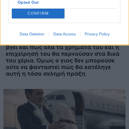
Opted Out
CONFIRM
Ο γιος έσπρωξε τον παράλυτο πατέρα
του, που βρισκόταν σε αναπηρικό
αμαξίδιο, κατευθείαν στην πισίνα,
Data Deletion
Data Access
Privacy Policy
ελπίζοντας ότι δεν θα κατάφερνε να
βγει και πως όλα τα χρήματά του και η
επιχείρησή του θα περνούσαν στα δικά
του χέρια. Όμως ο γιος δεν μπορούσε
ούτε να φανταστεί πώς θα κατέληγε
αυτή η τόσο σκληρή πράξη