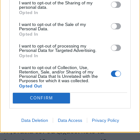
I want to opt-out of the Sharing of my
Καθ’οδόν η μητέρα μου ζητούσε από τον
personal data.
Opted In
Άγιο Εφραίμ ένα σημάδι να της δείξει.
I want to opt-out of the Sale of my
Καθώς εκείνη άναψε το καντήλι αυτό
Personal Data.
Opted In
έσβησε και θεώρησε ότι το μωράκι μου θα
I want to opt-out of processing my
πέθαινε. Όταν πήγε να το ανάψει, δεν
Personal Data for Targeted Advertising.
Opted In
πρόλαβε να πάρει τον αναπτήρα, και
ξανάναψε μόνο του. Τότε κατάλαβε πως το
I want to opt-out of Collection, Use,
Retention, Sale, and/or Sharing of my
Personal Data that Is Unrelated with the
παιδάκι θα ζούσε και θα βοηθούσε ο
Purposes for which it was collected.
Opted Out
Μεγαλοδύναμος και ο Άγιος Εφραίμ. Στο
σπίτι μου μέσα τον νιώθαμε με χτυπήματα
CONFIRM
στις εικόνες και με μυρωδιά λιβανιού που
πλημμύριζε σε όλα τα δωμάτια.
Data Deletion
Data Access
Privacy Policy
Η γυναίκα δεν θα ξεχάσει ποτέ τα