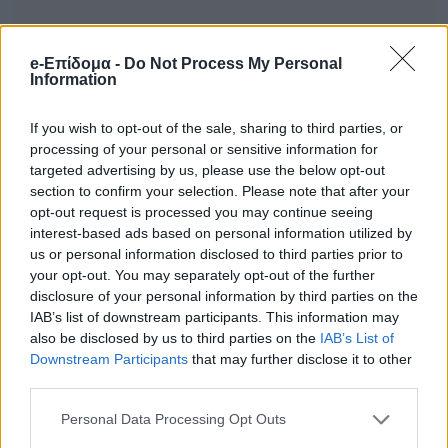
e-Επίδομα -
Do Not Process My Personal
Information
If you wish to opt-out of the sale, sharing to third parties, or
processing of your personal or sensitive information for
targeted advertising by us, please use the below opt-out
section to confirm your selection. Please note that after your
Mία θεία μου είχε δει ένα όνειρο: Βρισκόταν
opt-out request is processed you may continue seeing
σε μια Εκκλησία του Αγίου Εφραίμ εκείνη κι
interest-based ads based on personal information utilized by
us or personal information disclosed to third parties prior to
ένα αγοράκι που έκλαιγε συνεχώς, το
your opt-out. You may separately opt-out of the further
έπιασε για να ηρεμήσει κι εκείνο σηκώθηκε
disclosure of your personal information by third parties on the
IAB’s list of downstream participants. This information may
και περπατούσε. Όταν μας το είπε η θεία
also be disclosed by us to third parties on the
IAB’s List of
μου πήγαν με τη μητέρα μου στην ίδια
Downstream Participants
that may further disclose it to other
third parties.
Εκκλησία.
Personal Data Processing Opt Outs
Το σημάδι από τον Άγιο