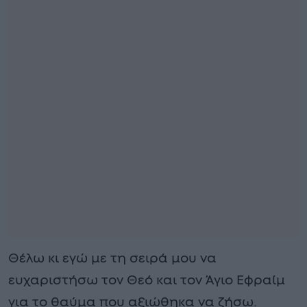
Θέλω κι εγώ με τη σειρά μου να
ευχαριστήσω τον Θεό και τον Άγιο Εφραίμ
για το θαύμα που αξιώθηκα να ζήσω.