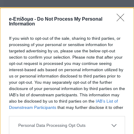
e-Επίδομα -
Do Not Process My Personal
Information
If you wish to opt-out of the sale, sharing to third parties, or
processing of your personal or sensitive information for
targeted advertising by us, please use the below opt-out
section to confirm your selection. Please note that after your
opt-out request is processed you may continue seeing
Οι πληροφορίες αναφέρουν ότι η εταιρεία
interest-based ads based on personal information utilized by
παραγωγής έχει δεσμευτεί να καλύψει το
us or personal information disclosed to third parties prior to
your opt-out. You may separately opt-out of the further
σύνολο των ιατρικών εξόδων, ενώ οι δύο
disclosure of your personal information by third parties on the
πλευρές φέρονται να έχουν καταλήξει σε
IAB’s list of downstream participants. This information may
also be disclosed by us to third parties on the
IAB’s List of
μια οικονομική συμφωνία-μαμούθ, η οποία
Downstream Participants
that may further disclose it to other
αγγίζει το 1.000.000 ευρώ, ως αποζημίωση
third parties.
για τη μόνιμη βλάβη που υπέστη ο νεαρός
Personal Data Processing Opt Outs
κατά τη διάρκεια της παραμονής του στο