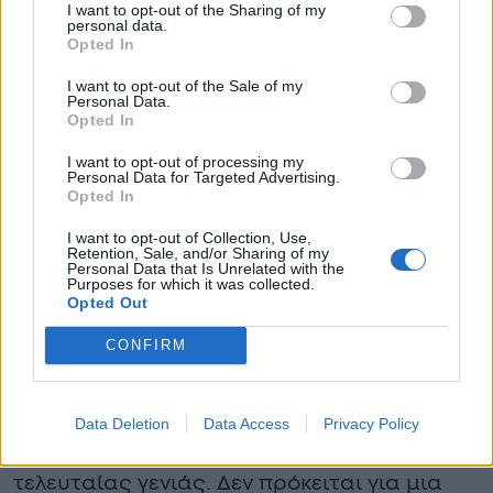
I want to opt-out of the Sharing of my
παιχνίδι.
personal data.
Opted In
Επόμενη Μέρα: Υπερσύγχρονη Βιονική
I want to opt-out of the Sale of my
Personal Data.
Τεχνολογία από τις ΗΠΑ
Opted In
Το πιο ελπιδοφόρο κομμάτι της είδησης
I want to opt-out of processing my
Personal Data for Targeted Advertising.
αφορά την αποκατάσταση του 22χρονου.
Opted In
Μόλις η κλινική του κατάσταση
I want to opt-out of Collection, Use,
Retention, Sale, and/or Sharing of my
σταθεροποιηθεί πλήρως, έχει
Personal Data that Is Unrelated with the
Purposes for which it was collected.
προγραμματιστεί η αεροδιακομιδή του σε
Opted Out
εξειδικευμένη κλινική των Ηνωμένων
CONFIRM
Πολιτειών.
Εκεί, έχει ήδη ξεκινήσει η διαδικασία για τη
Data Deletion
Data Access
Privacy Policy
δημιουργία ενός πρόσθετου μέλους
τελευταίας γενιάς. Δεν πρόκειται για μια