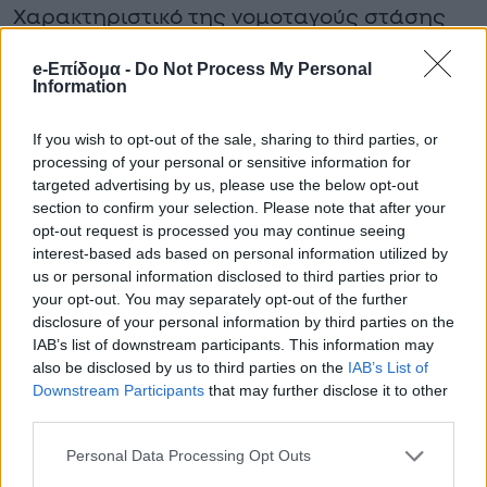
Χαρακτηριστικό της νομοταγούς στάσης
του είναι ότι δεν είχε καταγραφεί ούτε για
e-Επίδομα -
Do Not Process My Personal
Information
την πιο απλή παράβαση, όπως μια κλήση
για παράνομο παρκάρισμα. Αυτό το
If you wish to opt-out of the sale, sharing to third parties, or
γεγονός καταρρίπτει οποιοδήποτε σενάριο
processing of your personal or sensitive information for
targeted advertising by us, please use the below opt-out
περί εμπλοκής του νεαρού σε εγκληματικές
section to confirm your selection. Please note that after your
δραστηριότητες και αναδεικνύει την αδικία
opt-out request is processed you may continue seeing
interest-based ads based on personal information utilized by
της απώλειας ενός νέου ανθρώπου που
us or personal information disclosed to third parties prior to
βρέθηκε στο επίκεντρο ενός εγκλήματος
your opt-out. You may separately opt-out of the further
disclosure of your personal information by third parties on the
πάθους.
IAB’s list of downstream participants. This information may
also be disclosed by us to third parties on the
IAB’s List of
Downstream Participants
that may further disclose it to other
third parties.
Personal Data Processing Opt Outs