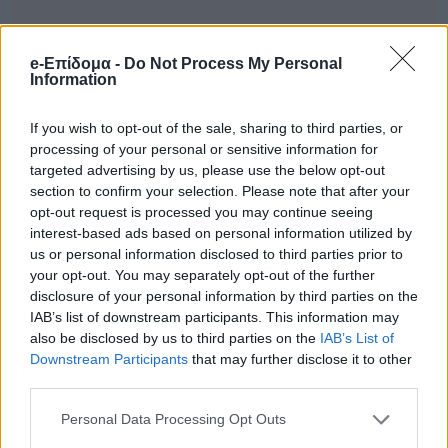
e-Επίδομα -
Do Not Process My Personal
Information
Ειδήσεις σήμερα
If you wish to opt-out of the sale, sharing to third parties, or
Πήγε στην δουλειά του και δεν γύρισε
processing of your personal or sensitive information for
targeted advertising by us, please use the below opt-out
ποτέ: Οδηγός λεωφορείου στο Αίγιο
section to confirm your selection. Please note that after your
υπέστη ανακοπή καθώς οδηγούσε –
opt-out request is processed you may continue seeing
Σπαρακτικές εικόνες
interest-based ads based on personal information utilized by
us or personal information disclosed to third parties prior to
ΕΚΤΑΚΤΗ ΕΝΗΜΕΡΩΣΗ: Χωρίς ρεύμα
your opt-out. You may separately opt-out of the further
disclosure of your personal information by third parties on the
αύριο έως 7 ώρες – Οι περιοχές
IAB’s list of downstream participants. This information may
also be disclosed by us to third parties on the
IAB’s List of
Ανnσυxία για Αθηνά Οικονομάκου: Με
Downstream Participants
that may further disclose it to other
πρόβλημα υγείας στα Μπόρα Μπόρα-
third parties.
Τι συνέβη;
Personal Data Processing Opt Outs
Μόλις ανακοινώθηκε: Ξεκινούν αύριο