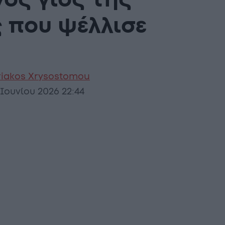
ος γιος της
ς που ψέλλισε
riakos Xrysostomou
 Ιουνίου 2026 22:44