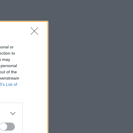
sonal or
ection to
ou may
 personal
out of the
 downstream
B’s List of