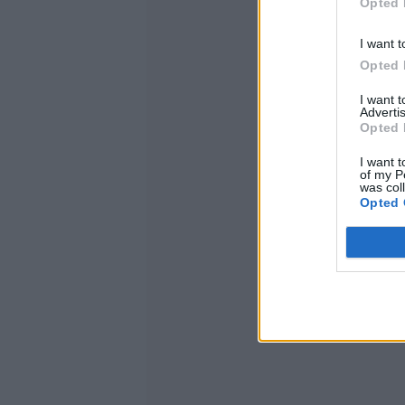
Opted 
I want t
Opted 
I want 
Advertis
Opted 
I want t
of my P
was col
Opted 