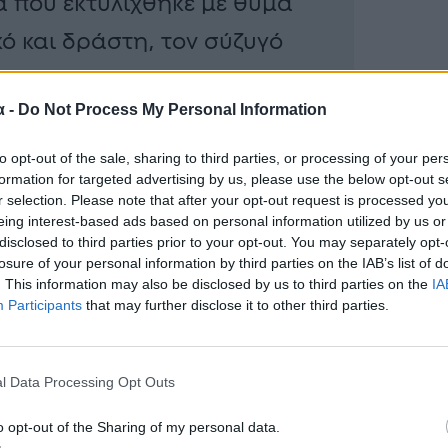
α που εκτυλίχθηκε με θύμα
ό και δράστη, τον σύζυγό
ό.
α -
Do Not Process My Personal Information
to opt-out of the sale, sharing to third parties, or processing of your per
εση μέσα στο σπίτι της και
formation for targeted advertising by us, please use the below opt-out s
τουλάχιστον τρεις μαχαιριές.
r selection. Please note that after your opt-out request is processed y
eing interest-based ads based on personal information utilized by us or
η των Αρχών και τη μεταφορά της
disclosed to third parties prior to your opt-out. You may separately opt-
ε να κρατηθεί στη ζωή, αφήνοντας
losure of your personal information by third parties on the IAB’s list of
. This information may also be disclosed by us to third parties on the
IA
ζοντας στο πένθος την οικογένειά
Participants
that may further disclose it to other third parties.
ι την τοπική κοινωνία.
l Data Processing Opt Outs
o opt-out of the Sharing of my personal data.