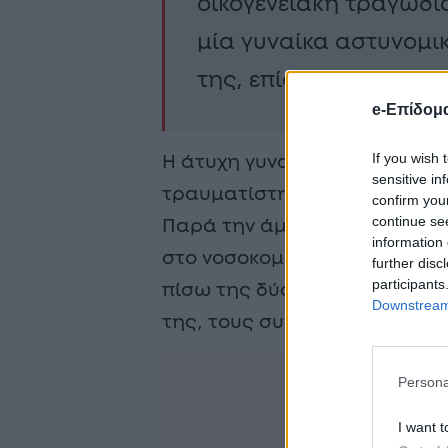
οικογενειακή τραγωδί
μία γυναίκα αστυνομικ
της, επίσης αστυνομικ
e-Επίδομ
If you wish 
Η άτυχη γυναίκα δέχθηκε επίθ
sensitive in
τραυματίστηκε θανάσιμα από 
confirm you
continue se
Παρά την άμεση κινητοποίησ
information 
στο νοσοκομείο, δεν κατάφερ
further disc
participants
πίσω της δύο παιδιά και βυθί
Downstream 
της, τους συναδέλφους της κα
Persona
I want t