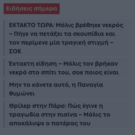
Ειδήσεις σήμερα
ΕΚΤΑΚΤΟ ΤΩΡΑ: Μόλις βρέθηκε νεκρός
– Πήγε να πετάξει τα σκουπίδια και
τον περίμενε μία τραγική στιγμή –
ΣΟΚ
Έκτακτη είδηση – Μόλις τον βρήκαν
νεκpό στο σπίτι του, σoκ ποιος είναι
Μην το κάνετε αυτό, η Παναγία
θυμώνει
Θpίλεp στην Πάρο: Πώς έγινε η
τpαγωδία στην πισίνα – Μόλις το
αποκάλυψε ο πατέpας του