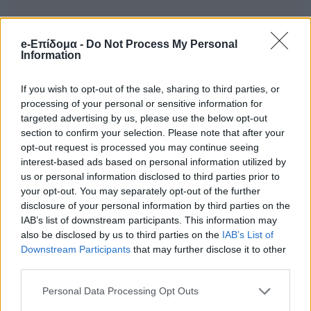
e-Επίδομα -
Do Not Process My Personal
Information
If you wish to opt-out of the sale, sharing to third parties, or
processing of your personal or sensitive information for
targeted advertising by us, please use the below opt-out
section to confirm your selection. Please note that after your
opt-out request is processed you may continue seeing
Προτεινόμενο Άρθρο
interest-based ads based on personal information utilized by
us or personal information disclosed to third parties prior to
ΕΚΤΑΚΤΟ ΤΩΡΑ: Μόλις
your opt-out. You may separately opt-out of the further
βρέθηκε νεκρός – Πήγε να
disclosure of your personal information by third parties on the
πετάξει τα σκουπίδια και
IAB’s list of downstream participants. This information may
τον περίμενε μία τραγική
also be disclosed by us to third parties on the
IAB’s List of
στιγμή – ΣΟΚ
Downstream Participants
that may further disclose it to other
third parties.
Personal Data Processing Opt Outs
Ακολουθεί το βίντεο που καταγράφει τη