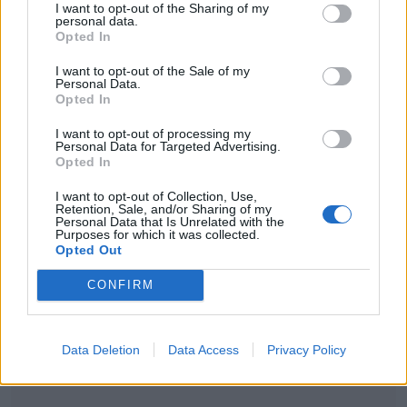
I want to opt-out of the Sharing of my
personal data.
οικογενειακή τραγωδία.
Opted In
I want to opt-out of the Sale of my
Ένας άνδρας έχασε τη ζωή του μόλις 33
Personal Data.
Opted In
ημέρες μετά τον θάνατο της αγαπημένης
του συζύγου, βυθίζοντας στο πένθος
I want to opt-out of processing my
Personal Data for Targeted Advertising.
συγγενείς, φίλους και όσους τους γνώριζαν.
Opted In
I want to opt-out of Collection, Use,
Retention, Sale, and/or Sharing of my
Personal Data that Is Unrelated with the
Purposes for which it was collected.
Opted Out
CONFIRM
Data Deletion
Data Access
Privacy Policy