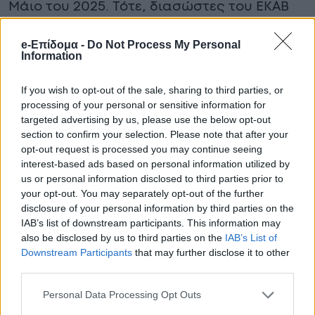
Μάιο του 2025. Τότε, διασώστες του ΕΚΑΒ
βρήκαν το μωρό τυλιγμένο σε μπλε
e-Επίδομα -
Do Not Process My Personal
σακούλα μέσα σε κάδο σκουπιδιών. Όπως
Information
αποδείχθηκε από την έρευνα, η μητέρα
If you wish to opt-out of the sale, sharing to third parties, or
μόλις γέννησε, πέταξε το βρέφος της στα
processing of your personal or sensitive information for
σκουπίδια, υποστηρίζοντας πως δεν
targeted advertising by us, please use the below opt-out
section to confirm your selection. Please note that after your
γνώριζε καν ότι ήταν έγκυος.
opt-out request is processed you may continue seeing
interest-based ads based on personal information utilized by
Οι γιατροί έδωσαν μάχη για να κρατήσουν
us or personal information disclosed to third parties prior to
your opt-out. You may separately opt-out of the further
στη ζωή το βρέφος και το κατάφεραν.
disclosure of your personal information by third parties on the
IAB’s list of downstream participants. This information may
Διπλή τραγωδία: Πέθανε και αυτός 33
also be disclosed by us to third parties on the
IAB’s List of
ημέρες μετά την γυναίκα του – Δεν
Downstream Participants
that may further disclose it to other
άντεξε
third parties.
Συγκλονισμό και βαθιά θλίψη έχει
Personal Data Processing Opt Outs
προκαλέσει στον
Βόλο μια ανείπωτη