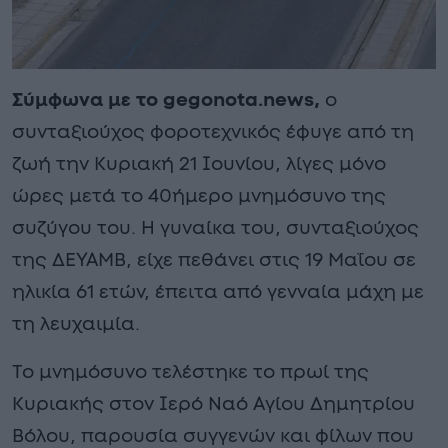
Σύμφωνα με το gegonota.news,
ο
συνταξιούχος φοροτεχνικός έφυγε από τη
ζωή την Κυριακή 21 Ιουνίου, λίγες μόνο
ώρες μετά το 40ήμερο μνημόσυνο της
συζύγου του. Η γυναίκα του, συνταξιούχος
της ΔΕΥΑΜΒ, είχε πεθάνει στις 19 Μαΐου σε
ηλικία 61 ετών, έπειτα από γενναία μάχη με
τη λευχαιμία.
Το μνημόσυνο τελέστηκε το πρωί της
Κυριακής στον Ιερό Ναό Αγίου Δημητρίου
Βόλου, παρουσία συγγενών και φίλων που