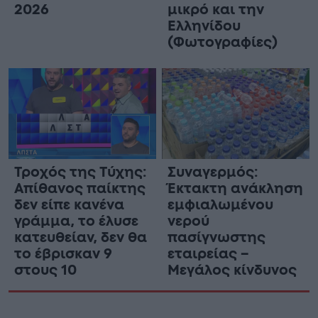
2026
μικρό και την
Ελληνίδου
(Φωτογραφίες)
Τροχός της Τύχης:
Συναγερμός:
Απίθανος παίκτης
Έκτακτη ανάκληση
δεν είπε κανένα
εμφιαλωμένου
γράμμα, το έλυσε
νερού
κατευθείαν, δεν θα
πασίγνωστης
το έβρισκαν 9
εταιρείας –
στους 10
Μεγάλος κίνδυνος