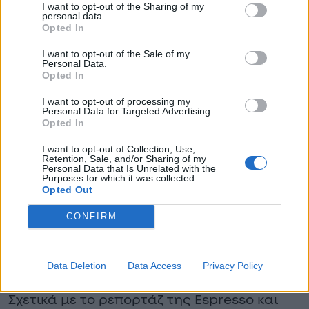
I want to opt-out of the Sharing of my
του χρόνου και θα ξέρουμε ποιος θα είναι
personal data.
Opted In
στο πάνελ. Σε αυτά μόνο το κακό μένει, γιατί
I want to opt-out of the Sale of my
αυτό πουλάει», είπε μεταξύ άλλων ο
Personal Data.
Opted In
παρουσιαστής του ΑΝΤ1.
I want to opt-out of processing my
Personal Data for Targeted Advertising.
Και με αφορμή την διάψευση της Ελένης
Opted In
Μενεγάκη, σχολίασε: «Δεν μπορείς να
I want to opt-out of Collection, Use,
μαθαίνεις για ένα καβγαδάκι και να το
Retention, Sale, and/or Sharing of my
Personal Data that Is Unrelated with the
Purposes for which it was collected.
πετάς στα λιοντάρια. Δύο φορές έχει βγει η
Opted Out
Ελένη Μενεγάκη (σ.σ να απαντήσει). Τότε με
CONFIRM
τον χωρισμό από τον Λάτσιο αλλάξαμε
φύλλα. Εγώ διαφωνώ με την Ελένη. Εγώ στη
Data Deletion
Data Access
Privacy Policy
θέση της θα κινούμουν νομικά».
Σχετικά με το ρεπορτάζ της Espresso και