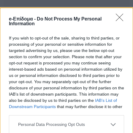
e-Επίδομα -
Do Not Process My Personal
Information
If you wish to opt-out of the sale, sharing to third parties, or
processing of your personal or sensitive information for
targeted advertising by us, please use the below opt-out
Το ξέσπασμα του Γιώργου Λιάγκα
section to confirm your selection. Please note that after your
«Γράφουνε “Σύννεφα στη σχέση Λιάγκα –
opt-out request is processed you may continue seeing
interest-based ads based on personal information utilized by
ΑΝΤ1”. Σε αυτές τις περιπτώσεις τι μένει
us or personal information disclosed to third parties prior to
στον κόσμο; Ότι με διώχνει ο ΑΝΤ1. Μετά
your opt-out. You may separately opt-out of the further
disclosure of your personal information by third parties on the
σου λέει ο δημοσιογράφος “εγώ δεν
IAB’s list of downstream participants. This information may
also be disclosed by us to third parties on the
IAB’s List of
έγραψα ότι φεύγεις αλλά ότι υπάρχουν
Downstream Participants
that may further disclose it to other
σύννεφα”. Εδώ βγήκαν κάποιοι να γράψουν
third parties.
για το ποιοι μένουν και για το ποιοι φεύγουν
Personal Data Processing Opt Outs
από το πάνελ. Εδώ δεν ξέρω εγώ τι θα κάνω