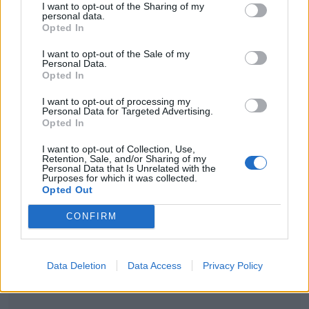
I want to opt-out of the Sharing of my
Μέσα από τα social media ο πρώην
personal data.
Opted In
παίκτης του ριάλιτι μοιράζεται
I want to opt-out of the Sale of my
φωτογραφίες και βίντεο, έχοντας στο
Personal Data.
Opted In
πλευρό του τις αδελφές του και τον πατέρα
I want to opt-out of processing my
του, ο οποίος τα τελευταία 24ωρα
Personal Data for Targeted Advertising.
Opted In
βρίσκεται στο Μαϊάμι, παρακολουθώντας
την πορεία του.
I want to opt-out of Collection, Use,
Retention, Sale, and/or Sharing of my
Personal Data that Is Unrelated with the
Purposes for which it was collected.
Το απόγευμα του Σαββάτου 4 Ιουλίου ο
Opted Out
Σταύρος Φλώρος μοιράστηκε νέες
CONFIRM
φωτογραφίες και βίντεο:
Δες αναλυτικά στην παρακάτω ανάρτηση:
Data Deletion
Data Access
Privacy Policy