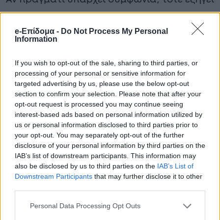
αρκετά πράγματα που μέχρι σήμερα
προκαλούσαν απορίες. Γιατί πολλές φορές,
e-Επίδομα -
Do Not Process My Personal
Information
οι πιο δυνατές ιστορίες δεν γράφονται
μπροστά στις κάμερες. Γράφονται πίσω
If you wish to opt-out of the sale, sharing to third parties, or
processing of your personal or sensitive information for
από κλειστές πόρτες.
targeted advertising by us, please use the below opt-out
section to confirm your selection. Please note that after your
Δίνει μεγάλη μάχη ο Σταύρος Φλώρος
opt-out request is processed you may continue seeing
– Δειτε εικονες που ανεβασε ο
interest-based ads based on personal information utilized by
us or personal information disclosed to third parties prior to
Σταύρος Φλώρος
your opt-out. You may separately opt-out of the further
Σε κέντρο αποκατάστασης στο Μαϊάμι
disclosure of your personal information by third parties on the
IAB’s list of downstream participants. This information may
παραμένει ο Σταύρος Φλώρος, μετά τον
also be disclosed by us to third parties on the
IAB’s List of
σοβαρό τραυματισμό του στο Survivor που
Downstream Participants
that may further disclose it to other
third parties.
είχε ως αποτέλεσμα να ακρωτηριαστεί το
Personal Data Processing Opt Outs
ένα του πόδι.