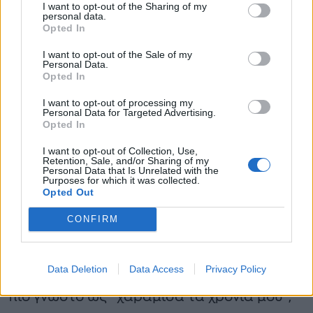
I want to opt-out of the Sharing of my
personal data.
Opted In
I want to opt-out of the Sale of my
Personal Data.
Opted In
I want to opt-out of processing my
Personal Data for Targeted Advertising.
Και ο ίδιος όμως υπήρξε φανατικός οπαδός
Opted In
και ακροατής του, κάτι που τον ώθησε να
I want to opt-out of Collection, Use,
Retention, Sale, and/or Sharing of my
μιμείται, μερικές φορές, την φωνή και την
Personal Data that Is Unrelated with the
Purposes for which it was collected.
τεχνική του. Στις αρχές του 70′ ο Ιωαννίδης
Opted Out
συνεχίζει ακάθεκτος και σημειώνει νέες
CONFIRM
επιτυχίες. Η μεγάλη συνεργασία, που τον
απογείωσε έρχεται το 1972. Τότε κυκλοφορεί
Data Deletion
Data Access
Privacy Policy
το τραγούδι “Ένας άντρας ξοφλημένος” ή
πιο γνωστό ως “χαράμισα τα χρόνια μου”,