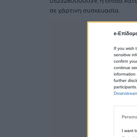
0523280000039, η οποία κατα
σε χάρτινη συσκευασία.
e-Επίδομ
If you wish 
sensitive in
confirm you
continue se
information 
further disc
participants
Downstream 
Persona
I want t