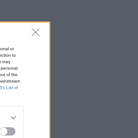
sonal or
ection to
ou may
 personal
out of the
 downstream
B’s List of