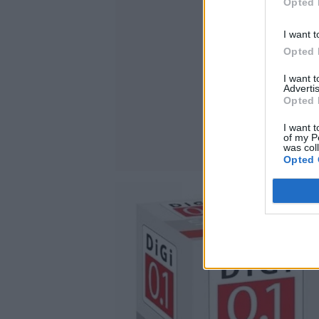
Opted 
I want t
Opted 
I want 
Advertis
Opted 
I want t
of my P
was col
Opted 