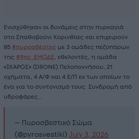
Ενισχύθηκαν οι δυνάμεις στην πυρκαγιά
στο Σπαθοβούνι Κορινθίας και επιχειρούν
85
#πυροσβέστες
με 3 ομάδες πεζοπόρων
της
#9ης_ΕΜΟΔΕ
, εθελοντές, η ομάδα
«ΙΚΑΡΟΣ» (DRONE) Πελοποννήσου, 21
οχήματα, 4 Α/Φ και 4 Ε/Π εκ των οποίων το
ένα για το συντονισμό τους. Συνδρομή από
υδροφόρες…
— Πυροσβεστικό Σώμα
(@pyrosvestiki)
July 3, 2026