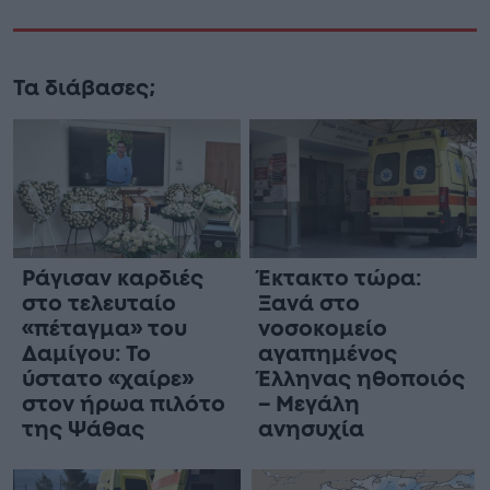
Τα διάβασες;
Ράγισαν καρδιές
Έκτακτο τώρα:
στο τελευταίο
Ξανά στο
«πέταγμα» του
νοσοκομείο
Δαμίγου: Το
αγαπημένος
ύστατο «χαίρε»
Έλληνας ηθοποιός
στον ήρωα πιλότο
– Μεγάλη
της Ψάθας
ανησυχία