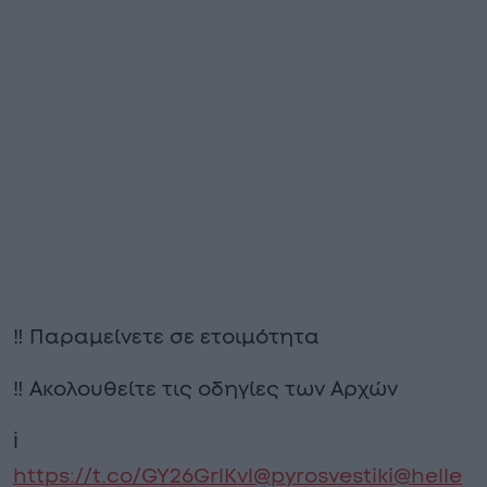
‼️ Παραμείνετε σε ετοιμότητα
‼️ Ακολουθείτε τις οδηγίες των Αρχών
ℹ️
https://t.co/GY26GrlKvl
@pyrosvestiki
@helle