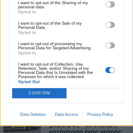
I want to opt-out of the Sharing of my
personal data.
εξωτερικό ή αλλαγές που διευρύνουν την
Opted In
οπτική τους.
I want to opt-out of the Sale of my
Personal Data.
Η επιρροή του Δία λειτουργεί
Opted In
υποστηρικτικά, δίνοντας ώθηση σε σχέδια
I want to opt-out of processing my
Personal Data for Targeted Advertising.
που είχαν μείνει πίσω. Νέες συνεργασίες,
Opted In
επαγγελματικές προτάσεις ή ακόμα και μια
I want to opt-out of Collection, Use,
Retention, Sale, and/or Sharing of my
αλλαγή κατεύθυνσης μπορεί να
Personal Data that Is Unrelated with the
Purposes for which it was collected.
αποδειχθούν ιδιαίτερα θετικές.
Opted Out
CONFIRM
Προτεινόμενο Άρθρο
Έκτακτη είδηση: Σφοδρό
Data Deletion
Data Access
Privacy Policy
τροχαίο με αγροτικό στη
χώρα μας – Σε σοβαρή
κατάσταση ένας νεαρός