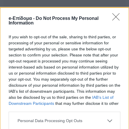
e-Επίδομα -
Do Not Process My Personal
Τα γενέθλια δεν λειτουργούν μόνο
Information
συμβολικά, αλλά και ουσιαστικά:
If you wish to opt-out of the sale, sharing to third parties, or
σηματοδοτούν ένα νέο κεφάλαιο. Μέχρι το
processing of your personal or sensitive information for
targeted advertising by us, please use the below opt-out
τέλος του μήνα, οι Καρκίνοι νιώθουν πιο
section to confirm your selection. Please note that after your
σίγουροι για τις επιλογές τους και πιο
opt-out request is processed you may continue seeing
interest-based ads based on personal information utilized by
έτοιμοι να προχωρήσουν σε σημαντικές
us or personal information disclosed to third parties prior to
αποφάσεις.
your opt-out. You may separately opt-out of the further
disclosure of your personal information by third parties on the
Τοξότης – Επέκταση, ταξίδια και νέοι
IAB’s list of downstream participants. This information may
also be disclosed by us to third parties on the
IAB’s List of
δρόμοι
Downstream Participants
that may further disclose it to other
Για τους Τοξότες, ο Ιούλιος ανοίγει
third parties.
ορίζοντες. Οι ευκαιρίες συνδέονται με
Personal Data Processing Opt Outs
εκπαίδευση, ταξίδια, επαφές με το