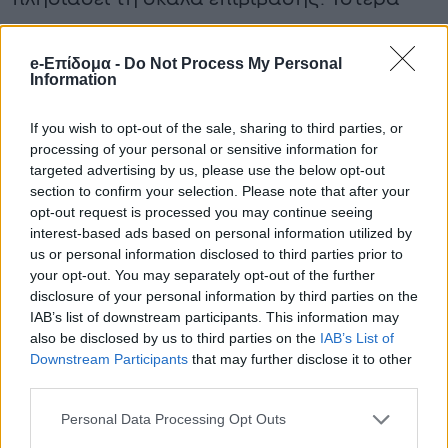
άρχισε να κλαψουρίζει θλιμμένα και, ένα
δευτερόλεπτο αργότερα, ξέσπασε ξανά σε
e-Επίδομα -
Do Not Process My Personal
Information
απελπισμένο γάβγισμα.
If you wish to opt-out of the sale, sharing to third parties, or
— Βάλτε τον πίσω στο αυτοκίνητο, είπε
processing of your personal or sensitive information for
targeted advertising by us, please use the below opt-out
εκνευρισμένος ο άνδρας. — Σε δύο ώρες
section to confirm your selection. Please note that after your
έχω την πιο σημαντική συνάντηση της
opt-out request is processed you may continue seeing
interest-based ads based on personal information utilized by
ζωής μου.
us or personal information disclosed to third parties prior to
your opt-out. You may separately opt-out of the further
Όμως ακριβώς εκείνη τη στιγμή συνέβη
disclosure of your personal information by third parties on the
IAB’s list of downstream participants. This information may
κάτι που αποκάλυψε σε όλους τον λόγο της
also be disclosed by us to third parties on the
IAB’s List of
παράξενης συμπεριφοράς του σκύλου. 😲🫣
Downstream Participants
that may further disclose it to other
third parties.
Η συνέχεια αυτής της ιστορίας βρίσκεται
στο πρώτο σχόλιο. 👇👇
Personal Data Processing Opt Outs