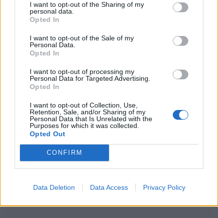
I want to opt-out of the Sharing of my
personal data.
Προτεινόμενο Άρθρο
Opted In
Πήγε στην δουλειά του και
I want to opt-out of the Sale of my
Personal Data.
δεν γύρισε ποτέ: Οδηγός
Opted In
λεωφορείου στο Αίγιο
υπέστη ανακοπή καθώς
I want to opt-out of processing my
Personal Data for Targeted Advertising.
οδηγούσε – Σπαρακτικές
Opted In
εικόνες
I want to opt-out of Collection, Use,
Retention, Sale, and/or Sharing of my
Personal Data that Is Unrelated with the
Purposes for which it was collected.
Opted Out
CONFIRM
Data Deletion
Data Access
Privacy Policy