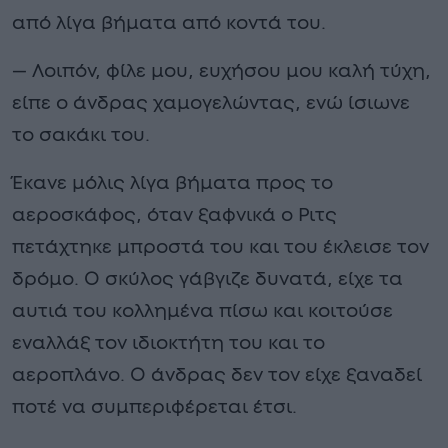
από λίγα βήματα από κοντά του.
— Λοιπόν, φίλε μου, ευχήσου μου καλή τύχη,
είπε ο άνδρας χαμογελώντας, ενώ ίσιωνε
το σακάκι του.
Έκανε μόλις λίγα βήματα προς το
αεροσκάφος, όταν ξαφνικά ο Ριτς
πετάχτηκε μπροστά του και του έκλεισε τον
δρόμο. Ο σκύλος γάβγιζε δυνατά, είχε τα
αυτιά του κολλημένα πίσω και κοιτούσε
εναλλάξ τον ιδιοκτήτη του και το
αεροπλάνο. Ο άνδρας δεν τον είχε ξαναδεί
ποτέ να συμπεριφέρεται έτσι.