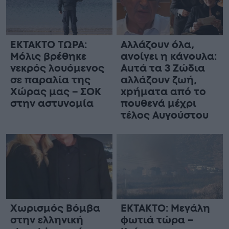
ΕΚΤΑΚΤΟ ΤΩΡΑ:
Αλλάζουν όλα,
Μόλις βρέθηκε
ανοίγει η κάνουλα:
νεκρός λουόμενος
Αuτά τα 3 Zώδια
σε παραλία της
αλλάζουν ζωή,
Χώρας μας – ΣΟΚ
xpήματα από το
στην αστυνομία
πουθενά μέχρι
τέλος Αυγούστου
Χωρισμός Bóμβα
ΕΚΤΑΚΤΟ: Μεγάλη
στην ελληνική
φωτιά τώρα –